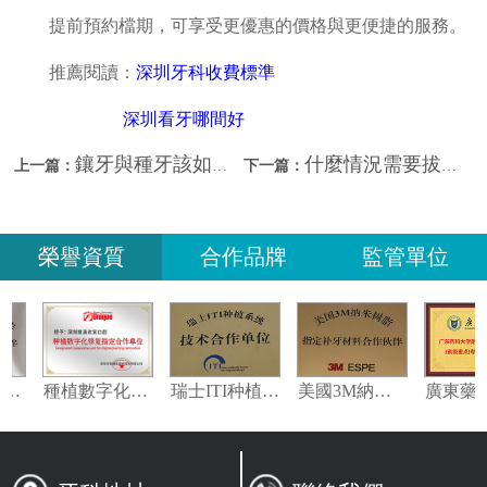
提前預約檔期，可享受更優惠的價格與更便捷的服務。
推薦閱讀：
深圳牙科收費標準
深圳看牙哪間好
鑲牙與種牙該如何選擇？深圳鑲牙哪間好？
什麼情況需要拔牙？深圳拔牙後不修復會怎樣？
上一篇：
下一篇：
榮譽資質
合作品牌
監管單位
義獲嘉偉瓦特登指定合作夥伴
種植數字化修復指定合作單位
瑞士ITI种植系统技术合作单位
美國3M納米樹脂指定合作夥伴