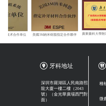
士ITI种植系统技术合作单位
美國3M納米樹脂指定合作夥伴
牙科地址
深圳市羅湖區人民南路熙
種
龍大廈一樓二樓（2043
號）（金光華廣場西門對
微
面）