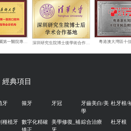
廣東藥科大學附屬第一醫院專家指導會診機构
粵港澳大
深圳研究生院博士後學術合作基地
經典項目
植牙
箍牙
牙冠
牙齒美白/美
杜牙根/
學
創種植牙
數字化精確
美學修復_補
綜合治療
杜牙根
矯正
牙