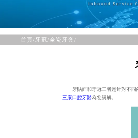
首頁/
牙冠/
全瓷牙套/
牙貼面和牙冠二者是針對不同
三康口腔牙醫
為您講解。