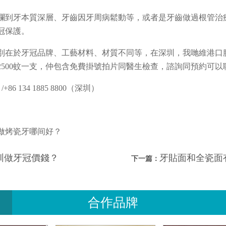
爛到牙本質深層、牙齒因牙周病鬆動等，或者是牙齒做過根管治
冠保護。
別在於牙冠品牌、工藝材料、材質不同等，在深圳，我哋維港口
牙2500蚊一支，仲包含免費掛號拍片同醫生檢查，諮詢同預約可
+86 134 1885 8800（深圳）
做烤瓷牙哪间好？
圳做牙冠價錢？
牙貼面和全瓷面
下一篇：
合作品牌