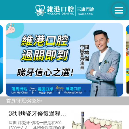
首頁/
牙冠/
烤瓷牙/
深圳烤瓷牙修復過程系
點樣嘅咧？
深圳 烤瓷牙 價格一般是在800-
1500元左右，具體會跟選擇的牙