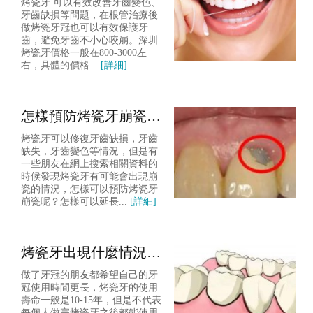
烤瓷牙 可以有效改善牙齒變色、
什
牙齒缺損等問題，在根管治療後
做烤瓷牙冠也可以有效保護牙
齒，避免牙齒不小心咬崩。深圳
烤瓷牙價格一般在800-3000左
右，具體的價格...
[詳細]
怎樣預防烤瓷牙崩瓷，
延長烤瓷牙的使用壽命
烤瓷牙可以修復牙齒缺損，牙齒
呢
缺失，牙齒變色等情況，但是有
一些朋友在網上搜索相關資料的
時候發現烤瓷牙有可能會出現崩
瓷的情況，怎樣可以預防烤瓷牙
崩瓷呢？怎樣可以延長...
[詳細]
烤瓷牙出現什麼情況一
定要更換呢？
做了牙冠的朋友都希望自己的牙
冠使用時間更長，烤瓷牙的使用
壽命一般是10-15年，但是不代表
每個人做完烤瓷牙之後都能使用