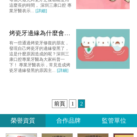
這麼長的時間， 深圳三康口腔 專
業牙醫表示...
[詳細]
烤瓷牙邊緣為什麼會變
黑呢？
有一些通過烤瓷牙修復的朋友，
發現自己烤瓷牙的邊緣發黑了，
這是什麼原因造成的呢？深圳三
康口腔專業牙醫為大家科普一
下！ 專業牙醫表示，常見造成烤
瓷牙邊緣發黑的原因主...
[詳細]
前頁
1
2
榮譽資質
合作品牌
監管單位