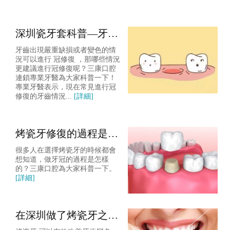
深圳瓷牙套科普—牙齒
什麼情況建議進行冠修
牙齒出現嚴重缺損或者變色的情
復
況可以進行 冠修復 ，那哪些情況
更建議進行冠修復呢？三康口腔
連鎖專業牙醫為大家科普一下！
專業牙醫表示，現在常見進行冠
修復的牙齒情況...
[詳細]
烤瓷牙修復的過程是怎
樣的？主要有幾個步
很多人在選擇烤瓷牙的時候都會
驟？
想知道，做牙冠的過程是怎樣
的？三康口腔為大家科普一下。
[詳細]
在深圳做了烤瓷牙之後
飲食和清潔方面要注意