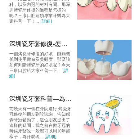
科，以及內冠的材料有關。那深
圳烤瓷牙修復的過程是怎樣的
呢？三康口腔連鎖專業牙醫為大
家科普一下！...
[詳細]
深圳瓷牙套修復-怎麼
判斷烤瓷牙的好壞？
一個烤瓷牙修復的好壞，能夠關
係到使用壽命及美觀度，那麼該
如何判斷烤瓷牙的好壞呢？今天
三康口腔給大家科普一下。
[詳
細]
深圳瓷牙套科普—為什
麼烤瓷牙會鬆動呢？
前幾天有一個在外院進行 烤瓷牙
冠修復的朋友到診諮詢，告知感
覺牙冠鬆動了，這位朋友提出了
這樣的疑問：我之前在做牙冠的
時候牙醫說一般都可以用10年那
樣子，為什麼現...
[詳細]